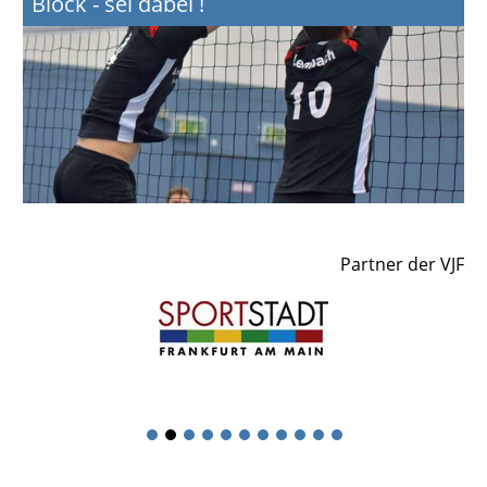
Block - sei dabei !
Partner der VJF
1
2
3
4
5
6
7
8
9
10
11