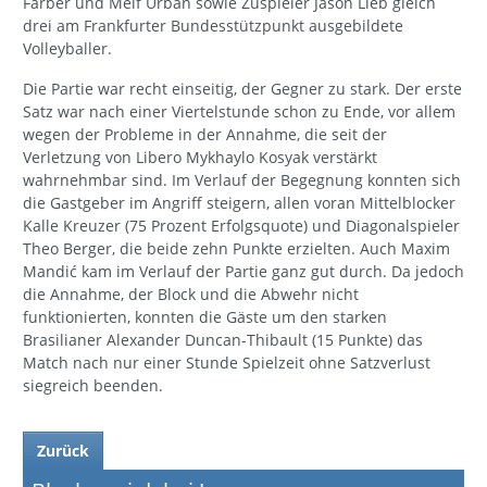
Färber und Melf Urban sowie Zuspieler Jason Lieb gleich
drei am Frankfurter Bundesstützpunkt ausgebildete
Volleyballer.
Die Partie war recht einseitig, der Gegner zu stark. Der erste
Satz war nach einer Viertelstunde schon zu Ende, vor allem
wegen der Probleme in der Annahme, die seit der
Verletzung von Libero Mykhaylo Kosyak verstärkt
wahrnehmbar sind. Im Verlauf der Begegnung konnten sich
die Gastgeber im Angriff steigern, allen voran Mittelblocker
Kalle Kreuzer (75 Prozent Erfolgsquote) und Diagonalspieler
Theo Berger, die beide zehn Punkte erzielten. Auch Maxim
Mandić kam im Verlauf der Partie ganz gut durch. Da jedoch
die Annahme, der Block und die Abwehr nicht
funktionierten, konnten die Gäste um den starken
Brasilianer Alexander Duncan-Thibault (15 Punkte) das
Match nach nur einer Stunde Spielzeit ohne Satzverlust
siegreich beenden.
Zurück