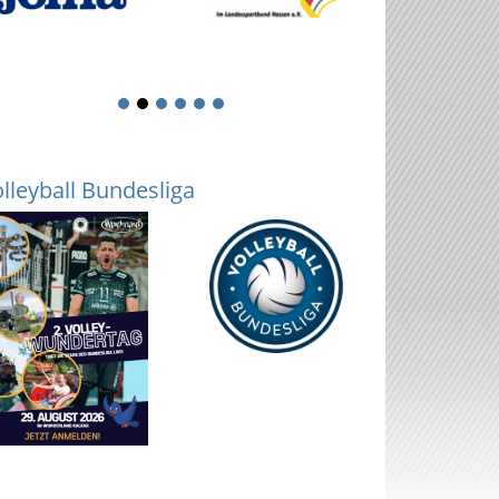
1
2
3
4
5
6
lleyball Bundesliga