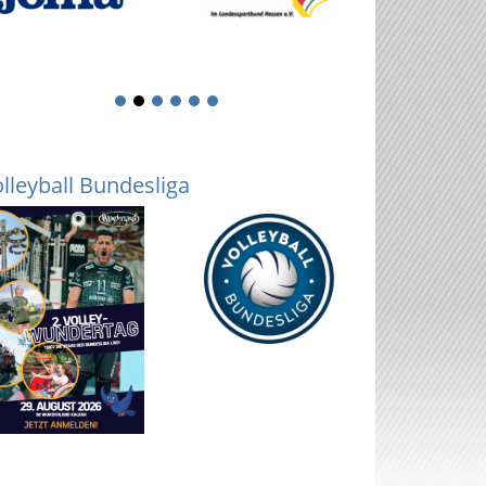
1
2
3
4
5
6
lleyball Bundesliga