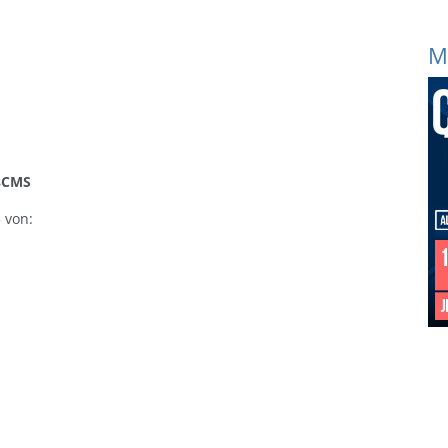
M
sCMS
 von: