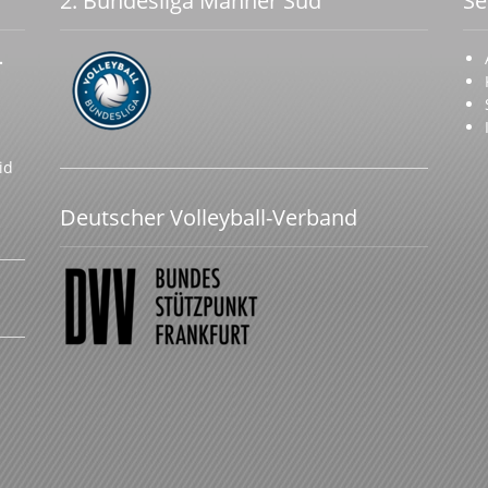
2. Bundesliga Männer Süd
Se
.
id
Deutscher Volleyball-Verband