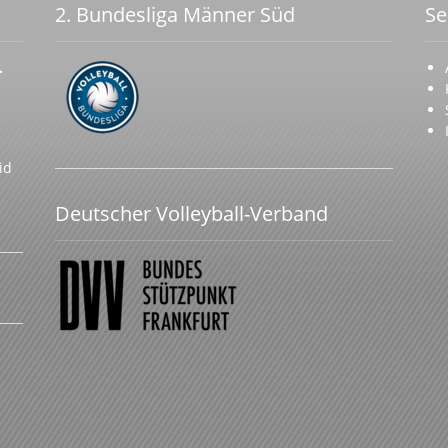
2. Bundesliga Männer Süd
Se
.
id
Deutscher Volleyball-Verband