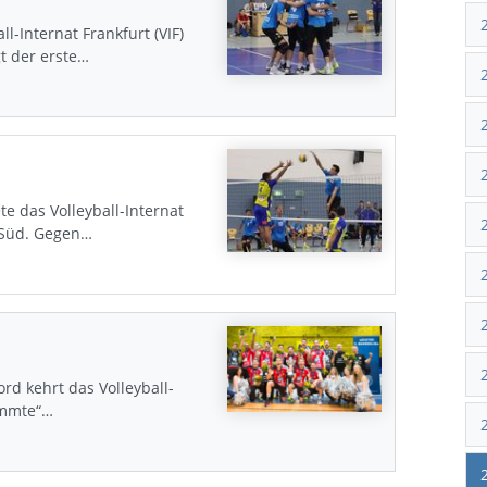
l-Internat Frankfurt (VIF)
gt der erste…
e das Volleyball-Internat
a Süd. Gegen…
rd kehrt das Volleyball-
tammte“…