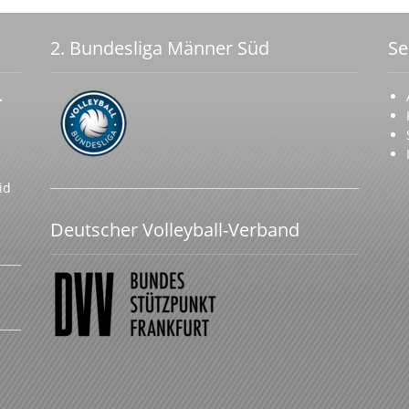
2. Bundesliga Männer Süd
Se
.
id
Deutscher Volleyball-Verband