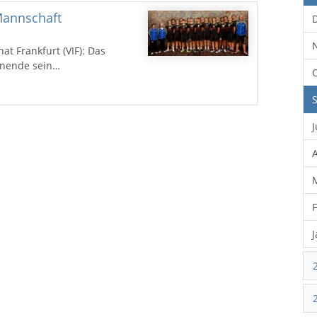
 Mannschaft
at Frankfurt (VIF): Das
enende sein…